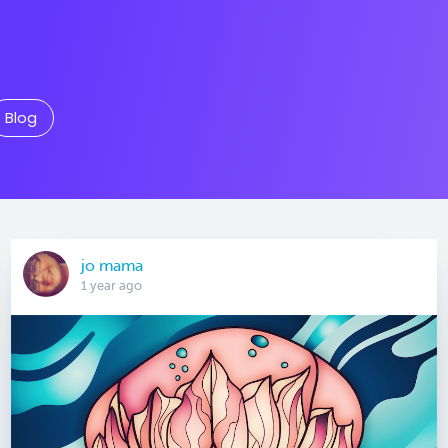
Blog
jo mama
1 year ago