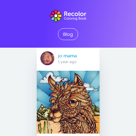
Blog
jo mama
1 year ago