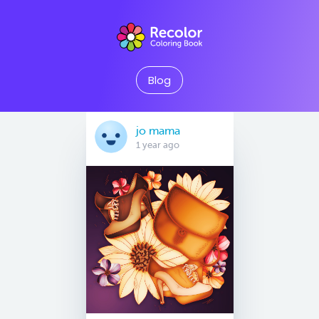
Blog
jo mama
1 year ago