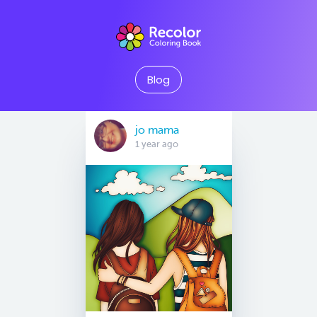
Blog
jo mama
1 year ago