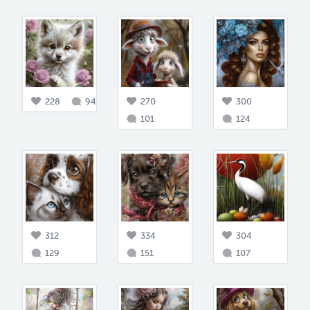
228
94
270
300
101
124
312
334
304
129
151
107