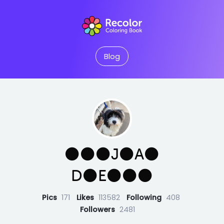
Blog
⚫️⚫️⚫️J⚫️A⚫️
D⚫️E⚫️⚫️⚫️
Pics
171
Likes
113582
Following
408
Followers
2481