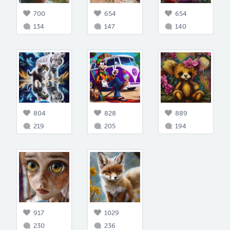
700
654
654
134
147
140
804
828
889
219
205
194
917
1029
230
236