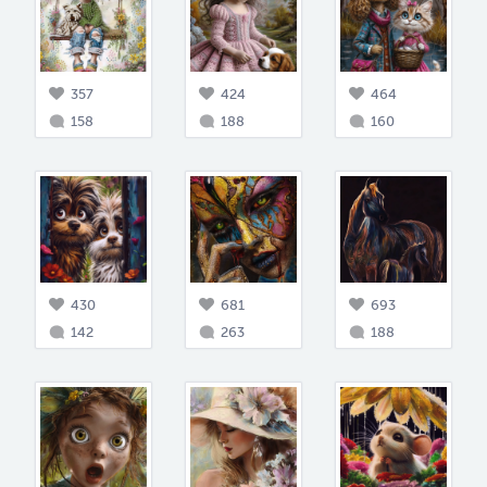
357
424
464
158
188
160
430
681
693
142
263
188